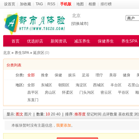
设首页
|
加收藏
|
TAG
|
RSS
|
手机版
|
地图
|
相册
|
排行榜
北京
[切换城市]
首页
优选好店
新闻资讯
减压养生
保健养生
养生SPA
北京
»
养生SPA
»
延庆区
(0)
分类列表
分类
:
全部
推拿
保健
娱乐
足浴
理疗
美容
健身
地区
:
全部
东城区
朝阳区
海淀区
西城区
丰台区
石景山
昌平区
房山区
怀柔区
门头沟区
密云区
平谷区
顺
东直门
显示:
图文
图片
| 数量:
10
20
40
| 排序:
推荐度
登记时间
点评数量
喜欢程度
浏
本板块暂时没有主题信息，
我要添加
。