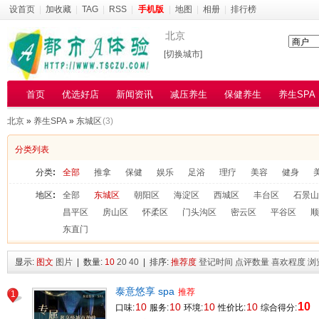
设首页
|
加收藏
|
TAG
|
RSS
|
手机版
|
地图
|
相册
|
排行榜
北京
[切换城市]
首页
优选好店
新闻资讯
减压养生
保健养生
养生SPA
北京
»
养生SPA
»
东城区
(3)
分类列表
分类
:
全部
推拿
保健
娱乐
足浴
理疗
美容
健身
地区
:
全部
东城区
朝阳区
海淀区
西城区
丰台区
石景山
昌平区
房山区
怀柔区
门头沟区
密云区
平谷区
顺
东直门
显示:
图文
图片
| 数量:
10
20
40
| 排序:
推荐度
登记时间
点评数量
喜欢程度
浏
泰意悠享 spa
推荐
1
10
10
10
10
10
口味:
服务:
环境:
性价比:
综合得分: