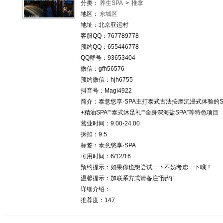
分类：
养生SPA
>
推拿
地区：
东城区
地址：北京亚运村
客服QQ：767789778
预约QQ：655446778
QQ群号：93653404
微信：gfh56576
预约微信：hjh6755
抖音号：Magi4922
简介：泰意悠享·SPA‌主打泰式古法按摩沉浸式体验的
+精油SPA”“泰式沐足礼”“全身深海盐SPA”等特色项目
营业时间：9.00-24.00
拆扣：9.5
标签：泰意悠享·SPA‌
可用时间：6/12/16
预约提示：如果你也想尝试一下不妨考虑一下哦！
温馨提示：加联系方式请备注“预约”
详细介绍：
推荐度：147